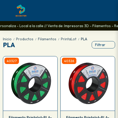
liza - Local a la calle // Venta de: Impresoras 3D - Filamentos - Repue
Inicio
Productos
Filamentos
PrintaLot
PLA
/
/
/
/
PLA
Filtrar
40327
40326
Filamento Printalot-PLA-
Filamento Printalot-PLA-