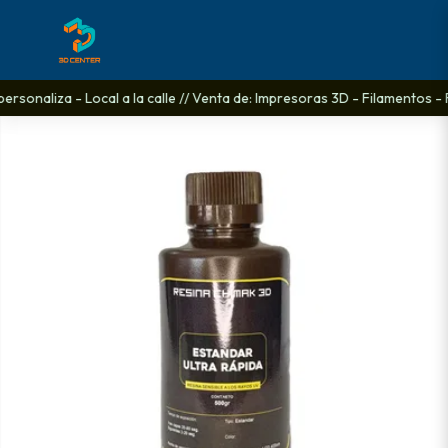
ersonaliza - Local a la calle // Venta de: Impresoras 3D - Filamentos - 