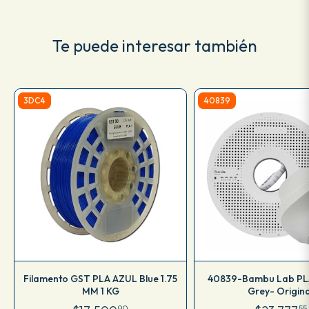
Te puede interesar también
3DC4
40839
Filamento GST PLA AZUL Blue 1.75
40839-Bambu Lab PLA 
MM 1 KG
Grey- Origina
90
55