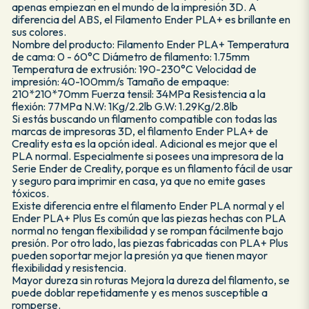
apenas empiezan en el mundo de la impresión 3D. A
diferencia del ABS, el Filamento Ender PLA+ es brillante en
sus colores.
Nombre del producto: Filamento Ender PLA+ Temperatura
de cama: 0 - 60°C Diámetro de filamento: 1.75mm
Temperatura de extrusión: 190-230°C Velocidad de
impresión: 40-100mm/s Tamaño de empaque:
210*210*70mm Fuerza tensil: 34MPa Resistencia a la
flexión: 77MPa N.W: 1Kg/2.2lb G.W: 1.29Kg/2.8lb
Si estás buscando un filamento compatible con todas las
marcas de impresoras 3D, el filamento Ender PLA+ de
Creality esta es la opción ideal. Adicional es mejor que el
PLA normal. Especialmente si posees una impresora de la
Serie Ender de Creality, porque es un filamento fácil de usar
y seguro para imprimir en casa, ya que no emite gases
tóxicos.
Existe diferencia entre el filamento Ender PLA normal y el
Ender PLA+ Plus Es común que las piezas hechas con PLA
normal no tengan flexibilidad y se rompan fácilmente bajo
presión. Por otro lado, las piezas fabricadas con PLA+ Plus
pueden soportar mejor la presión ya que tienen mayor
flexibilidad y resistencia.
Mayor dureza sin roturas Mejora la dureza del filamento, se
puede doblar repetidamente y es menos susceptible a
romperse.