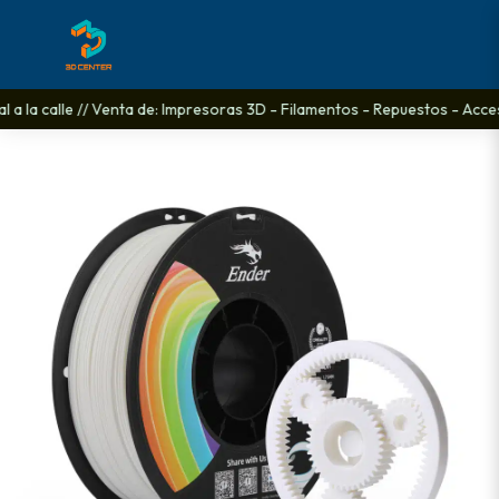
a la calle // Venta de: Impresoras 3D - Filamentos - Repuestos - Acceso