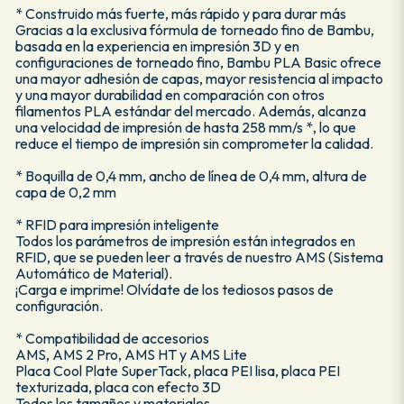
* Construido más fuerte, más rápido y para durar más
Gracias a la exclusiva fórmula de torneado fino de Bambu,
basada en la experiencia en impresión 3D y en
configuraciones de torneado fino, Bambu PLA Basic ofrece
una mayor adhesión de capas, mayor resistencia al impacto
y una mayor durabilidad en comparación con otros
filamentos PLA estándar del mercado. Además, alcanza
una velocidad de impresión de hasta 258 mm/s *, lo que
reduce el tiempo de impresión sin comprometer la calidad.
* Boquilla de 0,4 mm, ancho de línea de 0,4 mm, altura de
capa de 0,2 mm
* RFID para impresión inteligente
Todos los parámetros de impresión están integrados en
RFID, que se pueden leer a través de nuestro AMS (Sistema
Automático de Material).
¡Carga e imprime! Olvídate de los tediosos pasos de
configuración.
* Compatibilidad de accesorios
AMS, AMS 2 Pro, AMS HT y AMS Lite
Placa Cool Plate SuperTack, placa PEI lisa, placa PEI
texturizada, placa con efecto 3D
Todos los tamaños y materiales