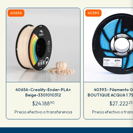
40656
40393
40656-Creality-Ender-PLA+
40393- Filamento 
Beige-3301010312
BOUTIQUE ACQUA 1.75
M17IAQ175C
$24.188
$27.222
90
25
Precio efectivo o transferencia
Precio efectivo o tran