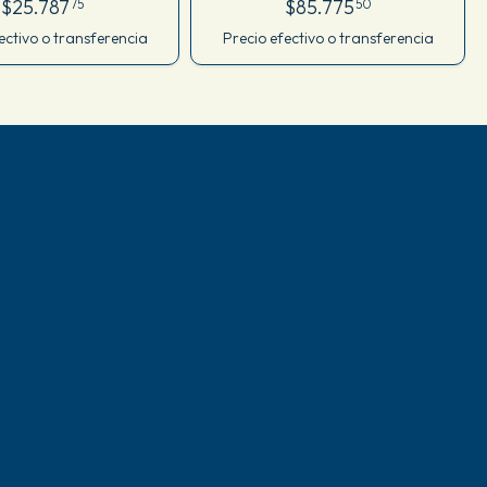
$25.787
$85.775
75
50
ectivo o transferencia
Precio efectivo o transferencia