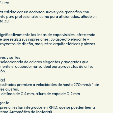
 Lite
ta calidad con un acabado suave y de grano fino con
nto para profesionales como para aficionados, añade un
to 3D.
nificativamente las líneas de capa visibles, ofreciendo
e que realza sus impresiones. Su aspecto elegante y
proyectos de diseño, maquetas arquitectónicas y piezas
ves y sutiles
 seleccionada de colores elegantes y apagados que
ente el acabado mate, ideal para proyectos de arte,
ión.
idad
sultados premium a velocidades de hasta 270 mm/s * sin
es ajustes.
o de línea de 0,4 mm, altura de capa de 0,2 mm
igente
presión están integrados en RFID, que se pueden leer a
stema Automático de Material).