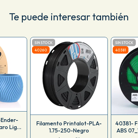
Te puede interesar también
SIN STOCK
SIN STOCK
40260
40381
-Ender-
Filamento Printalot-PLA-
40381- 
aro Light
1.75-250-Negro
ABS 07_
0431
KG 