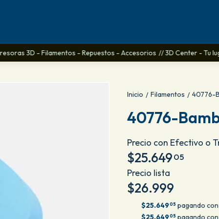
resoras 3D - Filamentos - Repuestos - Accesorios
// 3D Center - Tu lugar
Inicio
Filamentos
40776-B
/
/
40776-Bamb
Precio con Efectivo o 
$25.649
05
Precio lista
$26.999
$25.649
pagando con 
05
$25.649
pagando con 
05