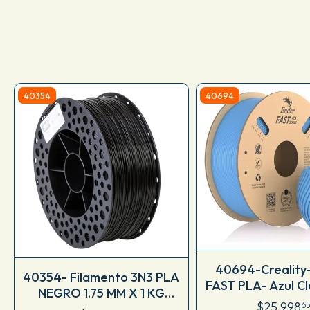
40354
40694
40694-Creality
40354- Filamento 3N3 PLA
FAST PLA- Azul Cl
NEGRO 1.75 MM X 1 KG
Blue-330101
$25.998
65
M80ING175CJ