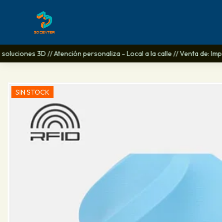
oluciones 3D // Atención personaliza - Local a la calle // Venta de: Imp
SIN STOCK