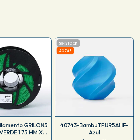
SIN STOCK
40743
Filamento GRILON3
40743-BambuTPU95AHF-
VERDE 1.75 MM X 1
Azul
M09IVR175CJ