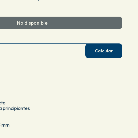
No disponible
Calcular
cto
a principiantes
03 mm