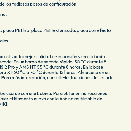
de los tediosos pasos de configuración.
rios
 placa PEI lisa, placa PEI texturizada, placa con efecto
ales
arantizar la mejor calidad de impresión y un acabado
ecado: En un horno de secado rápido: 50 °C durante 8
S 2 Pro y AMS HT: 55 °C durante 8 horas; En la base
ora X1: 60 °C a 70 °C durante 12 horas. Almacene en un
. Para más información, consulte:Instrucciones de secado
ebe usarse con una bobina. Para obtener instrucciones
ar el filamento nuevo con la bobina reutilizable de
IKI.