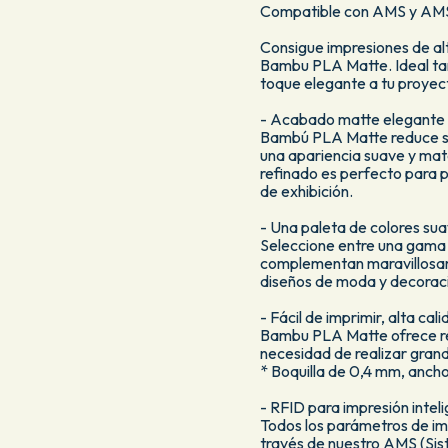
Compatible con AMS y AMS
Consigue impresiones de al
Bambu PLA Matte. Ideal ta
toque elegante a tu proyec
- Acabado matte elegante
Bambú PLA Matte reduce sig
una apariencia suave y mat
refinado es perfecto para 
de exhibición.
- Una paleta de colores sua
Seleccione entre una gama
complementan maravillosam
diseños de moda y decorac
- Fácil de imprimir, alta cal
Bambu PLA Matte ofrece re
necesidad de realizar grand
* Boquilla de 0,4 mm, anch
- RFID para impresión intel
Todos los parámetros de im
través de nuestro AMS (Si