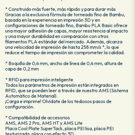
* Construido más fuerte, más rápido y para durar más
Gracias a la exclusiva fórmula de torneado fino de Bambu,
basada en la experiencia en impresión 3D y en
configuraciones de torneado fino, Bambu PLA Basic ofrece
una mayor adhesión de capas, mayor resistencia al impacto
y una mayor durabilidad en comparación con otros
filamentos PLA estándar del mercado. Además, alcanza
una velocidad de impresión de hasta 258 mm/s *, lo que
reduce el tiempo de impresión sin comprometer la calidad.
* Boquilla de 0,4 mm, ancho de línea de 0,4 mm, altura de
capa de 0,2 mm
* RFID para impresión inteligente
Todos los parámetros de impresión están integrados en
RFID, que se pueden leer a través de nuestro AMS (Sistema
Automático de Material).
¡Carga e imprime! Olvídate de los tediosos pasos de
configuración.
* Compatibilidad de accesorios
AMS, AMS 2 Pro, AMS HT y AMS Lite
Placa Cool Plate SuperTack, placa PEI lisa, placa PEI
texturizada, placa con efecto 3D