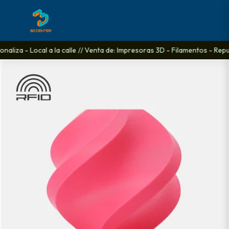
liza - Local a la calle // Venta de: Impresoras 3D - Filamentos - Repue