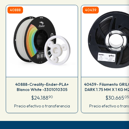
40888
40439
40888-Creality-Ender-PLA+
40439- Filamento GRI
Blanco White -3301010305
DARK 1.75 MM X 1 KG M
$24.188
$30.665
90
05
Precio efectivo o transferencia
Precio efectivo o tran