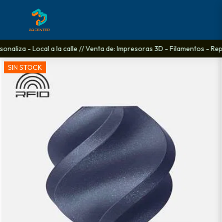
aliza - Local a la calle // Venta de: Impresoras 3D - Filamentos - Repu
SIN STOCK