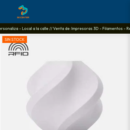
onaliza - Local a la calle // Venta de: Impresoras 3D - Filamentos - Re
SIN STOCK