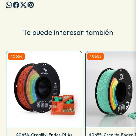
Te puede interesar también
40654
40655
40654-Creality-Ender-PLA+
40655-Creality-Ender-