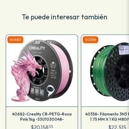
Te puede interesar también
40682
40358
40682-Creality CR-PETG-Rosa
40358- Filamento 3N3
Pink 1kg -3301030048-
1.75 MM X 1 KG M80
$20.158
$22.515
05