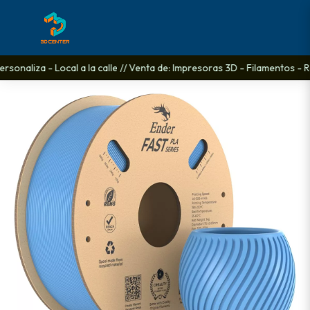
sonaliza - Local a la calle // Venta de: Impresoras 3D - Filamentos - R