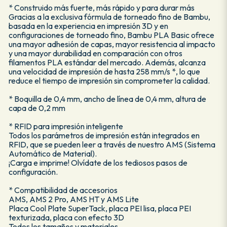
* Construido más fuerte, más rápido y para durar más
Gracias a la exclusiva fórmula de torneado fino de Bambu,
basada en la experiencia en impresión 3D y en
configuraciones de torneado fino, Bambu PLA Basic ofrece
una mayor adhesión de capas, mayor resistencia al impacto
y una mayor durabilidad en comparación con otros
filamentos PLA estándar del mercado. Además, alcanza
una velocidad de impresión de hasta 258 mm/s *, lo que
reduce el tiempo de impresión sin comprometer la calidad.
* Boquilla de 0,4 mm, ancho de línea de 0,4 mm, altura de
capa de 0,2 mm
* RFID para impresión inteligente
Todos los parámetros de impresión están integrados en
RFID, que se pueden leer a través de nuestro AMS (Sistema
Automático de Material).
¡Carga e imprime! Olvídate de los tediosos pasos de
configuración.
* Compatibilidad de accesorios
AMS, AMS 2 Pro, AMS HT y AMS Lite
Placa Cool Plate SuperTack, placa PEI lisa, placa PEI
texturizada, placa con efecto 3D
Todos los tamaños y materiales