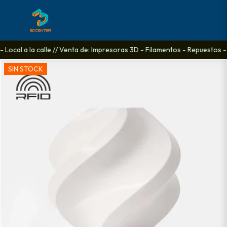
Local a la calle // Venta de: Impresoras 3D - Filamentos - Repuestos - A
SIN STOCK