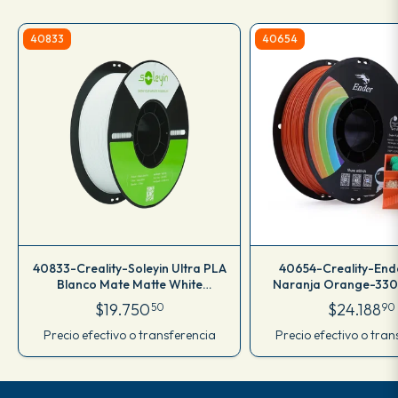
40833
40654
40833-Creality-Soleyin Ultra PLA
40654-Creality-End
Blanco Mate Matte White
Naranja Orange-33
-3301010512
$19.750
$24.188
50
90
Precio efectivo o transferencia
Precio efectivo o tran