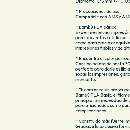
Diámetro: 1,75 mm +/- 0,
* Precauciones de uso
Compatible con AMS y AMS
* Bambú PLA básico
Experimente una impresión 
para proyectos cotidianos,
como para precio asequible,
impresiones fiables y de alt
* Encuentra el color perfec
Con una paleta de hasta 30
perfecto para darle estilo 
todas las impresiones, gar
momento.
* Tu comienzo sin preocup
Bambú PLA Basic, el filamen
principio. Sin necesidad de
para aficionados como para 
complicaciones.
* Construido más fuerte, m
Gracias a la exclusiva fór