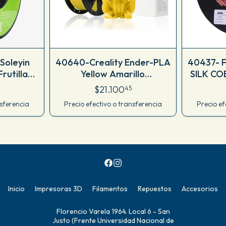
Soleyin
40640-Creality Ender-PLA
40437- 
rutilla
Yellow Amarillo
SILK COB
ilk-
1.75mm_1KG-3301010126
M
$21.100
45
0
nsferencia
Precio efectivo o transferencia
Precio ef
Inicio
Impresoras 3D
Filamentos
Repuestos
Accesorios
Florencio Varela 1964. Local 6 - San
Justo (Frente Universidad Nacional de