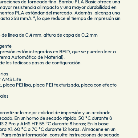
guraciones de torneado fino, Bambu PLA Basic ofrece una
ayor resistencia al impacto y una mayor durabilidad en
amentos PLA estándar del mercado. Además, alcanza una
asta 258 mm/s *, lo que reduce el tiempo de impresión sin
o de línea de 0,4 mm, altura de capa de 0,2 mm
igente
presión están integrados en RFID, que se pueden leer a
stema Automático de Material).
de los tediosos pasos de configuración.
rios
 AMS Lite
 placa PEI lisa, placa PEI texturizada, placa con efecto
ales
arantizar la mejor calidad de impresión y un acabado
ecado: En un horno de secado rápido: 50 °C durante 8
S 2 Pro y AMS HT: 55 °C durante 8 horas; En la base
ora X1: 60 °C a 70 °C durante 12 horas. Almacene en un
. Para más información, consulte:Instrucciones de secado