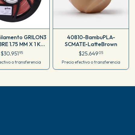
Filamento GRILON3
40810-BambuPLA-
RE 1.75 MM X 1 KG
SCMATE-LatteBrown
21ICO175CJ
$30.951
$25.649
95
05
ectivo o transferencia
Precio efectivo o transferencia