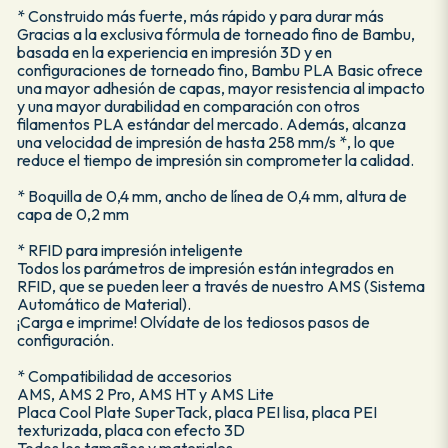
* Construido más fuerte, más rápido y para durar más
Gracias a la exclusiva fórmula de torneado fino de Bambu,
basada en la experiencia en impresión 3D y en
configuraciones de torneado fino, Bambu PLA Basic ofrece
una mayor adhesión de capas, mayor resistencia al impacto
y una mayor durabilidad en comparación con otros
filamentos PLA estándar del mercado. Además, alcanza
una velocidad de impresión de hasta 258 mm/s *, lo que
reduce el tiempo de impresión sin comprometer la calidad.
* Boquilla de 0,4 mm, ancho de línea de 0,4 mm, altura de
capa de 0,2 mm
* RFID para impresión inteligente
Todos los parámetros de impresión están integrados en
RFID, que se pueden leer a través de nuestro AMS (Sistema
Automático de Material).
¡Carga e imprime! Olvídate de los tediosos pasos de
configuración.
* Compatibilidad de accesorios
AMS, AMS 2 Pro, AMS HT y AMS Lite
Placa Cool Plate SuperTack, placa PEI lisa, placa PEI
texturizada, placa con efecto 3D
Todos los tamaños y materiales