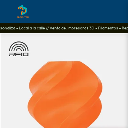
naliza - Local a la calle // Venta de: Impresoras 3D - Filamentos - Repu