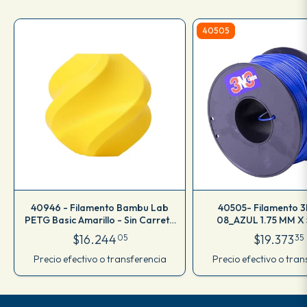
40505
40946 - Filamento Bambu Lab
40505- Filamento 
PETG Basic Amarillo - Sin Carrete
08_AZUL 1.75 MM X
1kg
M83IAZ175C
$16.244
$19.373
05
35
Precio efectivo o transferencia
Precio efectivo o tran