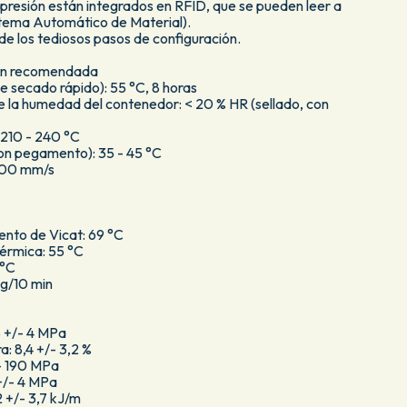
presión están integrados en RFID, que se pueden leer a
stema Automático de Material).
de los tediosos pasos de configuración.
ión recomendada
e secado rápido): 55 °C, 8 horas
e la humedad del contenedor: < 20 % HR (sellado, con
 210 - 240 °C
on pegamento): 35 - 45 °C
 200 mm/s
nto de Vicat: 69 °C
érmica: 55 °C
 °C
6 g/10 min
8 +/- 4 MPa
a: 8,4 +/- 3,2 %
/- 190 MPa
 +/- 4 MPa
2 +/- 3,7 kJ/m