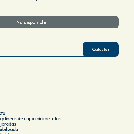
No disponible
Calcular
cto
o y líneas de capa minimizadas
joradas
abilizada