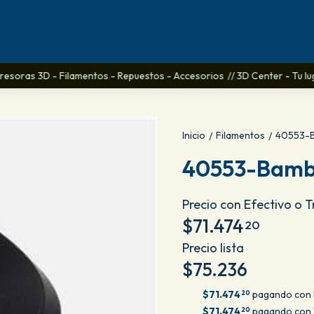
esoras 3D - Filamentos - Repuestos - Accesorios
// 3D Center - Tu lugar
Inicio
Filamentos
40553-
/
/
40553-Bamb
Precio con Efectivo o 
$71.474
20
Precio lista
$75.236
$71.474
pagando con 
20
$71.474
pagando con T
20