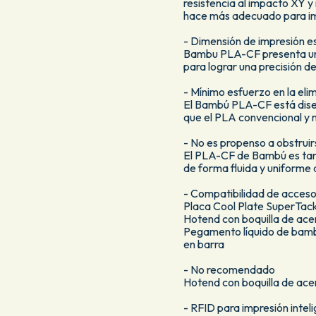
resistencia al impacto XY y 
hace más adecuado para imp
- Dimensión de impresión e
Bambu PLA-CF presenta una 
para lograr una precisión d
- Mínimo esfuerzo en la eli
El Bambú PLA-CF está diseñ
que el PLA convencional y m
- No es propenso a obstruirs
El PLA-CF de Bambú es tan 
de forma fluida y uniforme 
- Compatibilidad de acceso
Placa Cool Plate SuperTack,
Hotend con boquilla de ac
Pegamento líquido de bam
en barra
- No recomendado
Hotend con boquilla de ace
- RFID para impresión intel