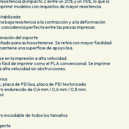
resistencia al impacto Z entre un 20% y un 115%, lo que lo
rimir modelos con requisitos de mayor resistencia.
stabilizada
baja resistencia a la contracción y a la deformación
e coincidencia perfecta entre las piezas impresas.
minación del soporte
ado para autosostenerse. Se retira con mayor facilidad
antiene una superficie de apoyo lisa.
e en la impresión a alta velocidad.
fácil de imprimir como el PLA convencional. Se imprime
a alta velocidad sin obstrucciones.
rios
 placa de PEI lisa, placa de PEI texturizada
ero endurecido de 0,4 mm / 0,6 mm / 0,8 mm
bú
ro inoxidable de todos los tamaños
igente