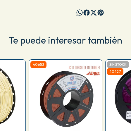
Te puede interesar también
40652
SIN STOCK
40427