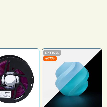
SIN STOCK
40736