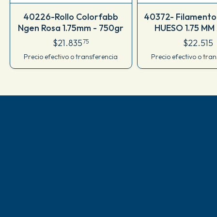
40226-Rollo Colorfabb
40372- Filamento
Ngen Rosa 1.75mm - 750gr
HUESO 1.75 MM 
M80IHU175
$21.835
$22.515
75
Precio efectivo o transferencia
Precio efectivo o tra