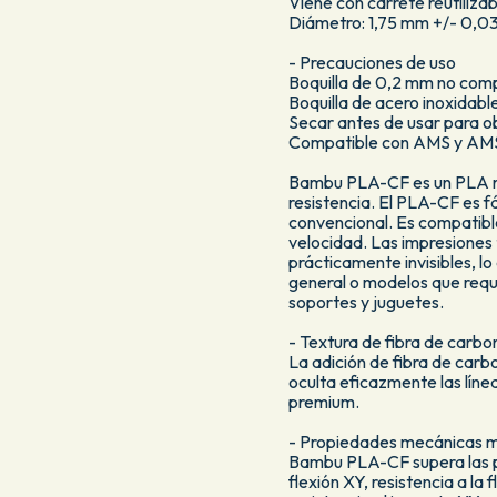
Viene con carrete reutiliza
Diámetro: 1,75 mm +/- 0,
- Precauciones de uso
Boquilla de 0,2 mm no com
Boquilla de acero inoxida
Secar antes de usar para ob
Compatible con AMS y AMS
Bambu PLA-CF es un PLA re
resistencia. El PLA-CF es f
convencional. Es compatibl
velocidad. Las impresiones
prácticamente invisibles, lo
general o modelos que requ
soportes y juguetes.
- Textura de fibra de carbo
La adición de fibra de car
oculta eficazmente las lín
premium.
- Propiedades mecánicas 
Bambu PLA-CF supera las p
flexión XY, resistencia a la