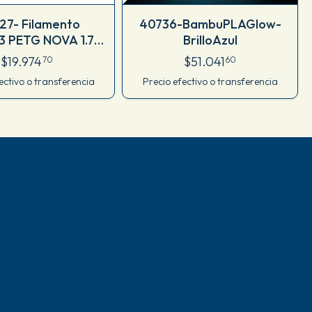
27- Filamento
40736-BambuPLAGlow-
3 PETG NOVA 1.75
BrilloAzul
 KG M77INV175CJ
$19.974
$51.041
70
60
ectivo o transferencia
Precio efectivo o transferencia