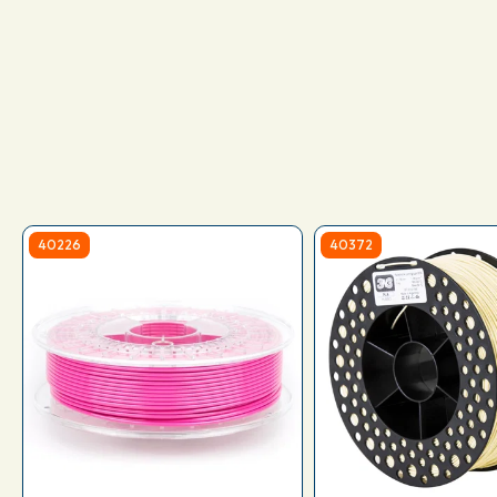
40226
40372