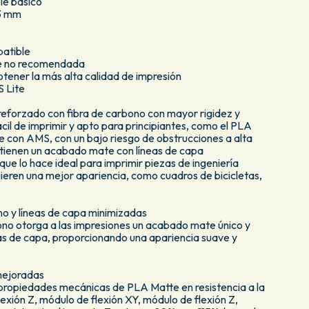
ble básico
03 mm
patible
ble no recomendada
tener la más alta calidad de impresión
 Lite
forzado con fibra de carbono con mayor rigidez y
ácil de imprimir y apto para principiantes, como el PLA
e con AMS, con un bajo riesgo de obstrucciones a alta
 tienen un acabado mate con líneas de capa
 que lo hace ideal para imprimir piezas de ingeniería
ieren una mejor apariencia, como cuadros de bicicletas,
no y líneas de capa minimizadas
bono otorga a las impresiones un acabado mate único y
eas de capa, proporcionando una apariencia suave y
mejoradas
ropiedades mecánicas de PLA Matte en resistencia a la
 flexión Z, módulo de flexión XY, módulo de flexión Z,