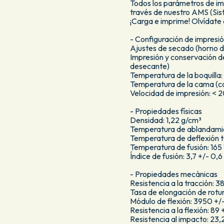
Todos los parámetros de im
través de nuestro AMS (Si
¡Carga e imprime! Olvídate 
- Configuración de impres
Ajustes de secado (horno d
Impresión y conservación d
desecante)
Temperatura de la boquilla:
Temperatura de la cama (c
Velocidad de impresión: <
- Propiedades físicas
Densidad: 1,22 g/cm³
Temperatura de ablandamie
Temperatura de deflexión t
Temperatura de fusión: 165
Índice de fusión: 3,7 +/- 0,
- Propiedades mecánicas
Resistencia a la tracción: 3
Tasa de elongación de rotur
Módulo de flexión: 3950 +
Resistencia a la flexión: 89
Resistencia al impacto: 23,