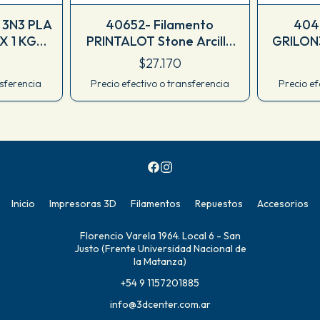
 3N3 PLA
40652- Filamento
404
X 1 KG
PRINTALOT Stone Arcilla
GRILON
CJ
1.75 MM X 1 KG
MM X 1
$27.170
FPIE17510022
nsferencia
Precio efectivo o transferencia
Precio ef
Inicio
Impresoras 3D
Filamentos
Repuestos
Accesorios
Florencio Varela 1964. Local 6 - San
Justo (Frente Universidad Nacional de
la Matanza)
+54 9 1157201885
info@3dcenter.com.ar