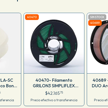
40470
SIN STOCK
40689
PLA-SC
40470- Filamento
40689 -
co Bone
GRILON3 SIMPLIFLEX
DUO Arc
07_VERDE 1.75 MM X 1 KG
$42.165
5
75
M13IVR175CJ
nsferencia
Precio efectivo o transferencia
Precio ef