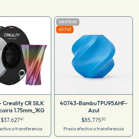
SIN STOCK
40743
 Creality CR SILK
40743-BambuTPU95AHF-
oiris 1.75mm_1KG
Azul
$37.627
$85.775
41
50
ectivo o transferencia
Precio efectivo o transferencia