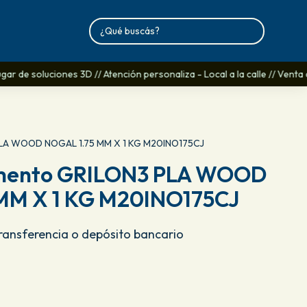
ar de soluciones 3D // Atención personaliza - Local a la calle // Venta 
PLA WOOD NOGAL 1.75 MM X 1 KG M20INO175CJ
amento GRILON3 PLA WOOD
MM X 1 KG M20INO175CJ
Transferencia o depósito bancario