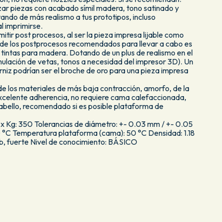
izar piezas con acabado símil madera, tono satinado y
ando de más realismo a tus prototipos, incluso
l imprimirse.
mitir post procesos, al ser la pieza impresa lijable como
de los postprocesos recomendados para llevar a cabo es
n tintas para madera. Dotando de un plus de realismo en el
mulación de vetas, tonos a necesidad del impresor 3D). Un
rniz podrían ser el broche de oro para una pieza impresa
e los materiales de más baja contracción, amorfo, de la
 excelente adherencia, no requiere cama calefaccionada,
 cabello, recomendado si es posible plataforma de
x Kg: 350 Tolerancias de diámetro: +- 0.03 mm / +- 0.05
 °C Temperatura plataforma (cama): 50 °C Densidad: 1.18
b, fuerte Nivel de conocimiento: BÁSICO