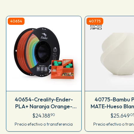
40654
40775
40654-Creality-Ender-
40775-Bambu 
PLA+ Naranja Orange-
MATE-Hueso Blan
3301010307
White
$24.188
$25.649
90
0
Precio efectivo o transferencia
Precio efectivo o tra