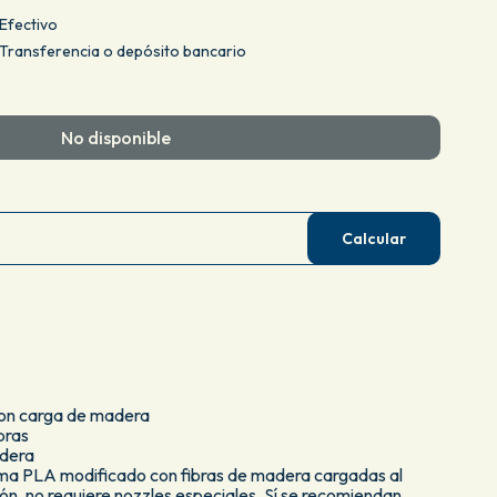
Efectivo
ransferencia o depósito bancario
No disponible
Calcular
on carga de madera
bras
adera
ama PLA modificado con fibras de madera cargadas al
ón, no requiere nozzles especiales. Sí se recomiendan.