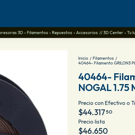
presoras 3D - Filamentos - Repuestos - Accesorios
// 3D Center - Tu lug
Inicio
Filamentos
/
/
40464- Filamento GRILON3 
40464- Fil
NOGAL 1.75 
Precio con Efectivo o 
$44.317
50
Precio lista
$46.650