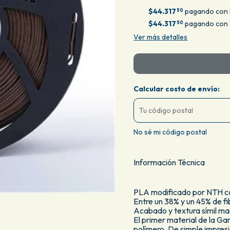
$44.317
pagando con 
50
$44.317
pagando con T
50
Ver más detalles
Calcular costo de envío:
No sé mi código postal
Información Técnica
PLA modificado por NTH c
Entre un 38% y un 45% de fi
Acabado y textura símil m
El primer material de la G
polímero. De simple impresi