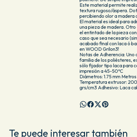
Este material permite real
textura rugoso/áspera. Dot
percibiendo olor a madera a
El material es ideal para ad
una pieza de madera. Otro 
el entintado de la pieza co
caso que sea necesario (si
acabado final con laca ó ba
en WOOD Grilon3!
Notas de Adherencia: Uno d
familia de los poliésteres,
sólo fijador tipo laca para
impresión a 45-50ºC
Diámetros: 1.75 mm Metros 
Temperatura extrusor: 200
grs/cm3 Adhesivo: Laca ca
Te puede interesar también