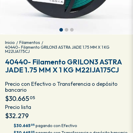
Inicio
Filamentos
/
/
40440- Filamento GRILON3 ASTRA JADE 1.75 MM X 1 KG
M22IJA175CJ
40440- Filamento GRILON3 ASTRA
JADE 1.75 MM X 1 KG M22IJA175CJ
Precio con Efectivo o Transferencia o depósito
bancario
$30.665
05
Precio lista
$32.279
$30.665
pagando con Efectivo
05
$30.665
pagando con Transferencia o depósito bancario
05