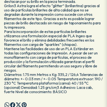
destacan por su brillo en la pieza terminada.
Grilon3 Astra logra el efecto “glitter” (brillantina) gracias al
uso de partículas brillantes de alta calidad que no se
degradan durante la impresión como sucede con otros
filamentos de este tipo. Gracias a esto es posible lograr
piezas de brillo destacado sin riesgo de taponamiento para
tu impresora.
Para la incorporación de estas partículas brillantes
utilizamos una formulación especial de PLA Ingeo que
favorece el brillo y elimina debilidades frecuentes en los
filamentos con carga de “sparkles” (chispas).
Mantiene las facilidades de uso de un PLA Estándar en
todas las configuraciones de Impresión. A pesar de ser un
monofilamento con carga de partículas, el proceso de
producción y la formulación utilizada garantizan el perfil
circular del filamento permitiendo un uso seguro y libre de
riesgos.
Diámetros: 1.75 mm Metros x Kg: 335,2 / 126,4 Tolerancias de
diámetro: +- 0.03 mm / +- 0.05 Temperatura extrusor: 190 /
230 °C Temperatura plataforma (cama): 40 / 55 °C
(opcional) Densidad: 1.25 grs/cm3 Adhesivo: Laca cab,
fuerte Nivel de conocimiento: BÁSICO