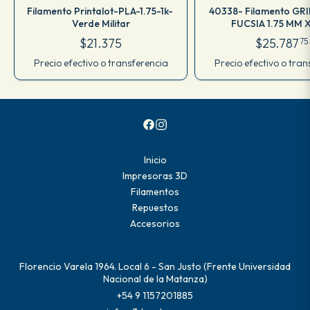
Filamento Printalot-PLA-1.75-1k-
40338- Filamento GR
Verde Militar
FUCSIA 1.75 MM X
M10IFU175C
$21.375
$25.787
75
Precio efectivo o transferencia
Precio efectivo o tran
Inicio
Impresoras 3D
Filamentos
Repuestos
Accesorios
Florencio Varela 1964. Local 6 - San Justo (Frente Universidad
Nacional de la Matanza)
+54 9 1157201885