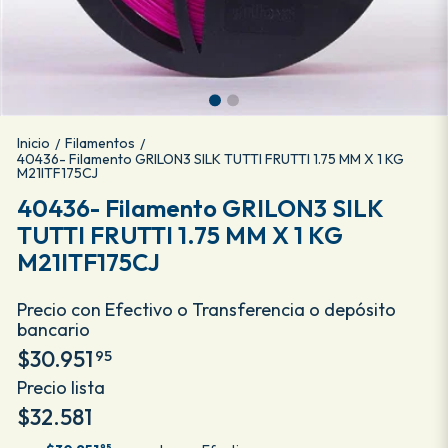
Inicio
Filamentos
/
/
40436- Filamento GRILON3 SILK TUTTI FRUTTI 1.75 MM X 1 KG
M21ITF175CJ
40436- Filamento GRILON3 SILK
TUTTI FRUTTI 1.75 MM X 1 KG
M21ITF175CJ
Precio con Efectivo o Transferencia o depósito
bancario
$30.951
95
Precio lista
$32.581
95