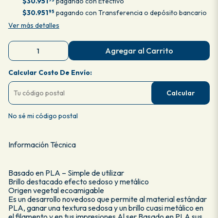
$30.951
pagando con Efectivo
$30.951
pagando con Transferencia o depósito bancario
95
Ver más detalles
Agregar al Carrito
Calcular Costo De Envío:
Calcular
No sé mi código postal
Información Técnica
Basado en PLA – Simple de utilizar
Brillo destacado efecto sedoso y metálico
Origen vegetal ecoamigable
Es un desarrollo novedoso que permite al material estándar
PLA, ganar una textura sedosa y un brillo cuasi metálico en
el filamento y en tus impresiones Al ser Basado en PLA sus