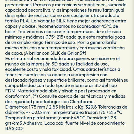
prestaciones térmicas y mecánicas se mantienen, sumando
capacidad decorativa, y las impresiones te resultarán igual
de simples de realizar como con cualquier otro producto
familia PLA. La Variante SILK tiene mejor adherencia entre
capas y a base, recomendamos no sobrepasar 45ºC de
base. Te invitamos a buscarle temperaturas de extrusión
mínimas y máximas (175~215) dado que este material goza
de un amplio rango térmico de uso. Por lo general brilla
mucho más con poca temperatura y con mucha ventilación
de capa. ¡A brillar con SILK de Grilon3®!
Es el material recomendado para quienes se inician en el
mundo de la impresión 3D dada su facilidad de uso,
excelente costo y nula toxicidad. Otras características a
tener en cuenta son su aporte a una impresión con
destacada rigidez y superficie brillante, como así también su
compatibilidad con todo tipo de impresoras 3D del tipo
FDM. Material modelable y alisable post procesado en
cloroformo*. (*) Consulte acerca de las técnicas y medidas
de seguridad para trabajar con Cloroformo.
Diámetros: 1.75 mm / 2.85 Metros x Kg: 329,8 Tolerancias de
diámetro: +- 0.03 mm Temperatura extrusor: 175 / 215 °C
Temperatura plataforma (cama): 45 °C Densidad: 1.23
grs/cm3 Adhesivo: Laca cab, fuerte Nivel de conocimiento:
BÁSICO