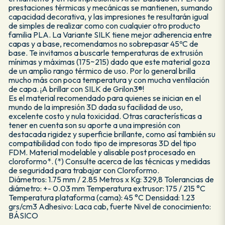
prestaciones térmicas y mecánicas se mantienen, sumando
capacidad decorativa, y las impresiones te resultarán igual
de simples de realizar como con cualquier otro producto
familia PLA. La Variante SILK tiene mejor adherencia entre
capas y a base, recomendamos no sobrepasar 45ºC de
base. Te invitamos a buscarle temperaturas de extrusión
mínimas y máximas (175~215) dado que este material goza
de un amplio rango térmico de uso. Por lo general brilla
mucho más con poca temperatura y con mucha ventilación
de capa. ¡A brillar con SILK de Grilon3®!
Es el material recomendado para quienes se inician en el
mundo de la impresión 3D dada su facilidad de uso,
excelente costo y nula toxicidad. Otras características a
tener en cuenta son su aporte a una impresión con
destacada rigidez y superficie brillante, como así también su
compatibilidad con todo tipo de impresoras 3D del tipo
FDM. Material modelable y alisable post procesado en
cloroformo*. (*) Consulte acerca de las técnicas y medidas
de seguridad para trabajar con Cloroformo.
Diámetros: 1.75 mm / 2.85 Metros x Kg: 329,8 Tolerancias de
diámetro: +- 0.03 mm Temperatura extrusor: 175 / 215 °C
Temperatura plataforma (cama): 45 °C Densidad: 1.23
grs/cm3 Adhesivo: Laca cab, fuerte Nivel de conocimiento:
BÁSICO