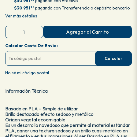
$30.951
pagando con Efectivo
$30.951
pagando con Transferencia o depósito bancario
95
Ver más detalles
Agregar al Carrito
Calcular Costo De Envío:
Calcular
No sé mi código postal
Información Técnica
Basado en PLA – Simple de utilizar
Brillo destacado efecto sedoso y metálico
Origen vegetal ecoamigable
Es un desarrollo novedoso que permite al material estándar
PLA, ganar una textura sedosa y un brillo cuasi metálico en
el filamento y en tus impresiones Al ser Basado en PLA sus