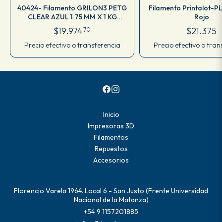
40424- Filamento GRILON3 PETG
Filamento Printalot-PL
CLEAR AZUL 1.75 MM X 1 KG
Rojo
M77IAZ175CJ
$19.974
$21.375
70
Precio efectivo o transferencia
Precio efectivo o tran
Inicio
Impresoras 3D
Filamentos
Repuestos
Accesorios
Florencio Varela 1964. Local 6 - San Justo (Frente Universidad
Nacional de la Matanza)
+54 9 1157201885