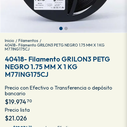
Inicio
Filamentos
/
/
40418- Filamento GRILON3 PETG NEGRO 1.75 MM X 1 KG
M77ING175CJ
40418- Filamento GRILON3 PETG
NEGRO 1.75 MM X 1 KG
M77ING175CJ
Precio con Efectivo o Transferencia o depósito
bancario
$19.974
70
Precio lista
$21.026
70