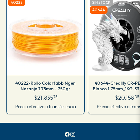
40222
SIN STOCK
40644
40222-Rollo Colorfabb Ngen
40644-Creality CR-P
Naranja 1.75mm - 750gr
Blanco 1.75mm_1KG-3
$21.835
$20.158
75
05
Precio efectivo o transferencia
Precio efectivo o tran