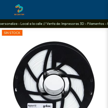
ersonaliza - Local a la calle // Venta de: Impresoras 3D - Filamentos - 
SIN STOCK