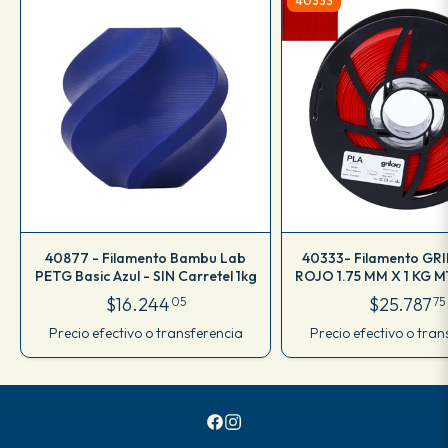
40333
40877 - Filamento Bambu Lab
40333- Filamento GR
PETG Basic Azul - SIN Carretel 1kg
ROJO 1.75 MM X 1 KG M
$16.244
$25.787
05
75
Precio efectivo o transferencia
Precio efectivo o tran