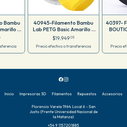
to Bambu
40945-Filamento Bambu
40397- 
arillo -
Lab PETG Basic Amarillo -
BOUTI
1kg
Con Carrete Reutilizable
1.75 MM 
$19.949
5
05
nsferencia
Precio efectivo o transferencia
Precio ef
Inicio
Impresoras 3D
Filamentos
Repuestos
Accesorios
Florencio Varela 1964. Local 6 - San
Justo (Frente Universidad Nacional de
la Matanza)
+54 9 1157201885