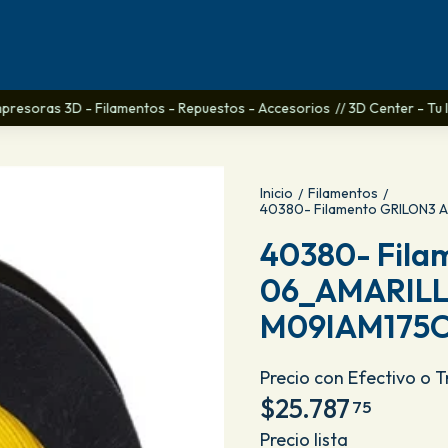
mpresoras 3D - Filamentos - Repuestos - Accesorios
// 3D Center - Tu lu
Inicio
Filamentos
/
/
40380- Filamento GRILON3 
40380- Fila
06_AMARILLO
M09IAM175C
Precio con Efectivo o 
$25.787
75
Precio lista