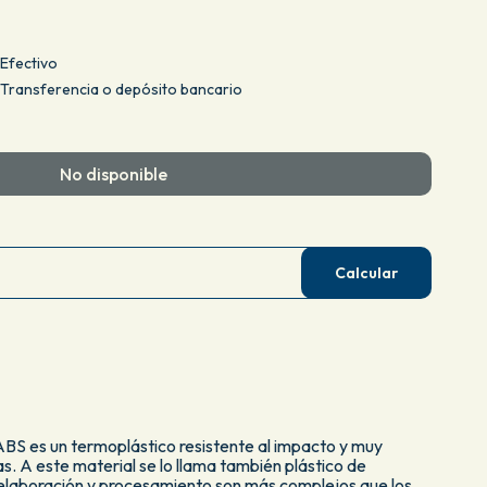
Efectivo
Transferencia o depósito bancario
No disponible
Calcular
 ABS es un termoplástico resistente al impacto y muy
s. A este material se lo llama también plástico de
u elaboración y procesamiento son más complejos que los