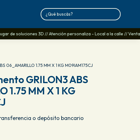
gar de soluciones 3D // Atención personaliza - Local a la calle // Venta
ABS 06_AMARILLO 1.75 MM X 1 KG M09IAM175CJ
mento GRILON3 ABS
 1.75 MM X 1 KG
J
Transferencia o depósito bancario