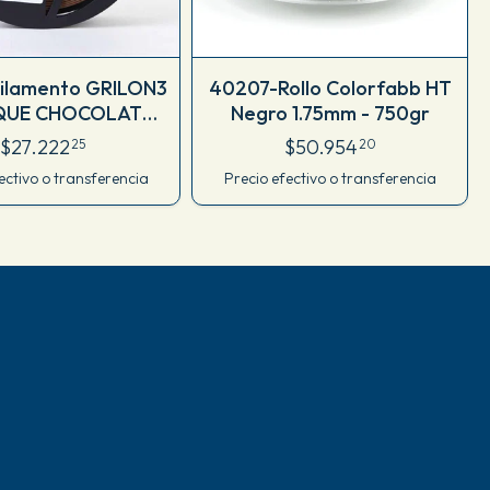
Filamento GRILON3
40207-Rollo Colorfabb HT
QUE CHOCOLATE
Negro 1.75mm - 750gr
X 1 KG M17ICH175CJ
$27.222
$50.954
25
20
ectivo o transferencia
Precio efectivo o transferencia