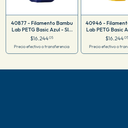
40877 - Filamento Bambu
40946 - Filamen
Lab PETG Basic Azul - SIN
Lab PETG Basic Am
Carretel 1kg
Sin Carrete 
$16.244
$16.244
05
0
Precio efectivo o transferencia
Precio efectivo o tra