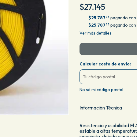
$27.145
$25.787
pagando con 
75
$25.787
pagando con 
75
Ver más detalles
Calcular costo de envío:
No sé mi código postal
Información Técnica
Resistencia y usabilidad El
estable a altas temperatura
ingeniería, debido a que s