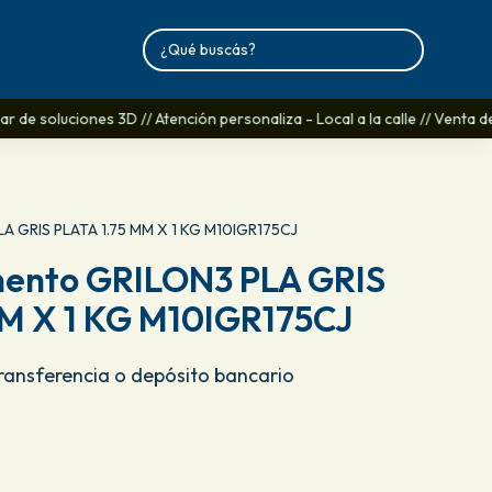
 de soluciones 3D // Atención personaliza - Local a la calle // Venta d
LA GRIS PLATA 1.75 MM X 1 KG M10IGR175CJ
mento GRILON3 PLA GRIS
MM X 1 KG M10IGR175CJ
Transferencia o depósito bancario