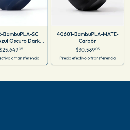
2-BambuPLA-SC
40601-BambuPLA-MATE-
zul Oscuro Dark
Carbón
Blue
$25.649
$30.589
05
05
ectivo o transferencia
Precio efectivo o transferencia