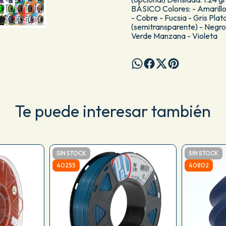
BÁSICO Colores: - Amarillo 
- Cobre - Fucsia - Gris Plat
(semitransparente) - Negro 
Verde Manzana - Violeta
Te puede interesar también
SIN STOCK
SIN STOCK
40255
40802