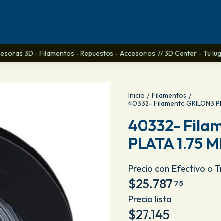
resoras 3D - Filamentos - Repuestos - Accesorios
// 3D Center - Tu lugar
Inicio
Filamentos
/
/
40332- Filamento GRILON3 P
40332- Fila
PLATA 1.75 
Precio con Efectivo o 
$25.787
75
Precio lista
$27.145