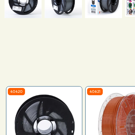
40420
40621