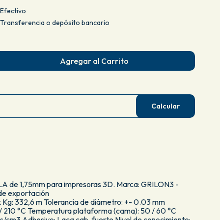
Efectivo
Transferencia o depósito bancario
Agregar al Carrito
Calcular
 PLA de 1,75mm para impresoras 3D. Marca: GRILON3 -
 de exportación
 Kg: 332,6 m Tolerancia de diámetro: +- 0.03 mm
/ 210 °C Temperatura plataforma (cama): 50 / 60 °C
rs/cm3 Adhesivo: Laca cab. fuerte Nivel de conocimiento: