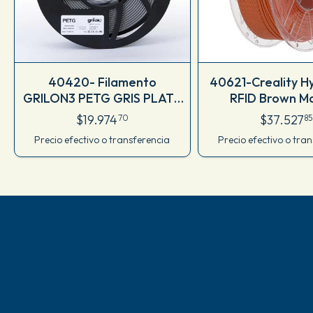
40420- Filamento
40621-Creality H
GRILON3 PETG GRIS PLATA
RFID Brown M
1.75 MM X 1 KG M77IGR175CJ
1.75_1KG-3301
$19.974
$37.527
70
85
Precio efectivo o transferencia
Precio efectivo o tra