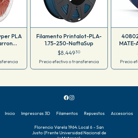
yper PLA
Filamento Printalot-PLA-
4080
arron
1.75-250-NaftaSup
MATE-A
010465
$8.449
30
nsferencia
Precio efectivo o transferencia
Precio ef
Inicio
Impresoras 3D
Filamentos
Repuestos
Accesorios
Florencio Varela 1964. Local 6 - San
Justo (Frente Universidad Nacional de