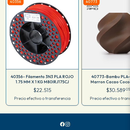
40356
40773
40356- Filamento 3N3 PLA ROJO
40773-Bambu PLA-
1.75 MM X 1 KG M80IRJ175CJ
Marron Cacao Coco
$22.515
$30.589
05
Precio efectivo o transferencia
Precio efectivo o tran