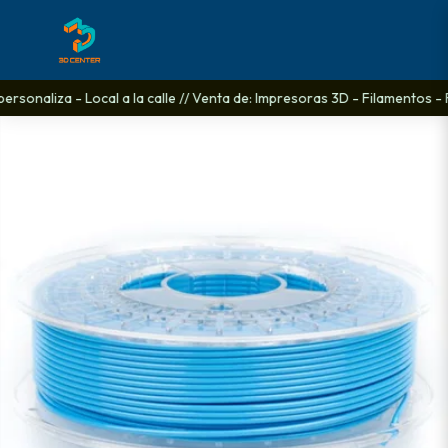
rsonaliza - Local a la calle // Venta de: Impresoras 3D - Filamentos - 