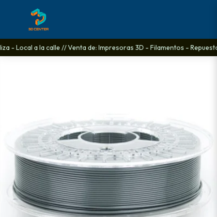
a - Local a la calle // Venta de: Impresoras 3D - Filamentos - Repuestos