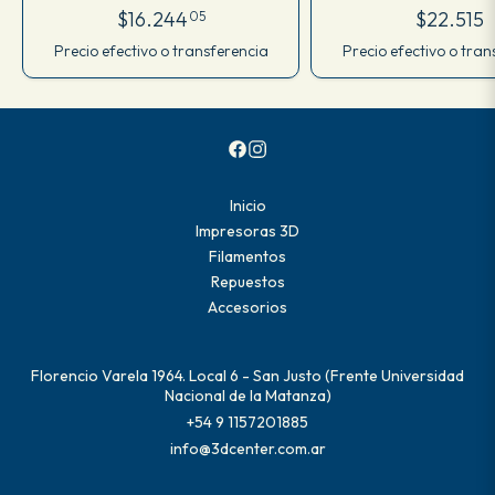
Carrete 1kg
M80IRU175C
$16.244
$22.515
05
Precio efectivo o transferencia
Precio efectivo o tran
Inicio
Impresoras 3D
Filamentos
Repuestos
Accesorios
Florencio Varela 1964. Local 6 - San Justo (Frente Universidad
Nacional de la Matanza)
+54 9 1157201885
info@3dcenter.com.ar