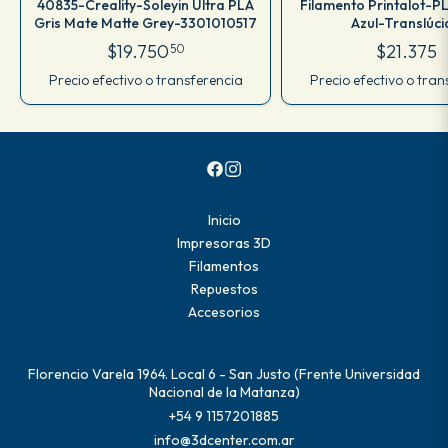
40835-Creality-Soleyin Ultra PLA
Filamento Printalot-PL
Gris Mate Matte Grey-3301010517
Azul-Translúc
$19.750
$21.375
50
Precio efectivo o transferencia
Precio efectivo o tran
Inicio
Impresoras 3D
Filamentos
Repuestos
Accesorios
Florencio Varela 1964. Local 6 - San Justo (Frente Universidad
Nacional de la Matanza)
+54 9 1157201885
info@3dcenter.com.ar