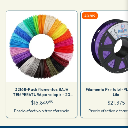
40289
32168-Pack filamentos BAJA
Filamento Printalot-PL
TEMPERATURA para lapiz - 20
Lila
colores 100mts
$16.849
$21.375
55
Precio efectivo o transferencia
Precio efectivo o tran