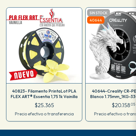
SIN STOCK
40644
40823- Filamento PrintaLot PLA
40644-Creality CR-P
FLEX ART® Essentia 1,75 1k Vainilla
Blanco 1.75mm_1KG-3
$25.365
$20.158
05
Precio efectivo o transferencia
Precio efectivo o tran