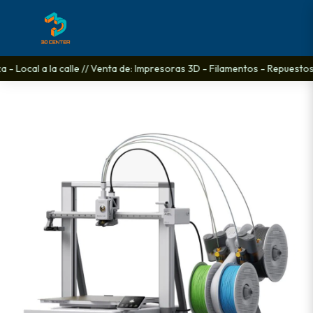
 Local a la calle // Venta de: Impresoras 3D - Filamentos - Repuestos - 