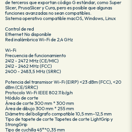
de terceros que exportan código G estándar, como Super
Slicer, PrusaSlicer y Cura, pero es posible que algunas
funciones avanzadas no sean compatibles.
Sistema operativo compatible macOS, Windows, Linux
Control de red
Ethernet No disponible
Red inalámbrica Wi-Fi de 2,4 GHz
Wi-Fi
Frecuencia de funcionamiento
2412 - 2472 MHz (CE/MIC)
2412 - 2462 MHz (FCC)
2400 - 2483,5 MHz (SRRC)
Potencia del transmisor Wi-Fi (EIRP) <23 dBm (FCC), <20
dBm (CE/SRRC)
Protocolo Wi-Fi IEEE 802.11 b/g/n
Módulo de corte
Área de corte 300 mm * 300 mm
Área de dibujo 300 mm * 255 mm
Diámetro del bolígrafo compatible 10,5 mm–12,5 mm
Tipo de tapete de corte Tapetes de corte LightGrip y
StrongGrip
Tipo de cuchilla 45°*0,35 mm