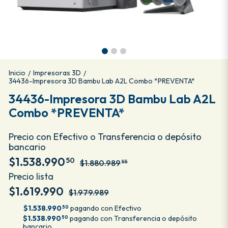
Inicio
Impresoras 3D
/
/
34436-Impresora 3D Bambu Lab A2L Combo *PREVENTA*
34436-Impresora 3D Bambu Lab A2L
Combo *PREVENTA*
Precio con Efectivo o Transferencia o depósito
bancario
$1.538.990
50
$1.880.989
55
Precio lista
$1.619.990
$1.979.989
$1.538.990
pagando con Efectivo
50
$1.538.990
pagando con Transferencia o depósito
50
bancario