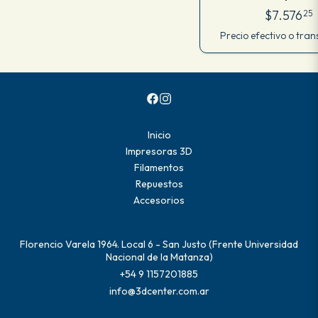
(evita spray tipo
$7.576
25
Precio efectivo o tran
Inicio
Impresoras 3D
Filamentos
Repuestos
Accesorios
Florencio Varela 1964. Local 6 - San Justo (Frente Universidad
Nacional de la Matanza)
+54 9 1157201885
info@3dcenter.com.ar