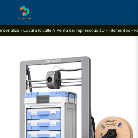
onaliza - Local a la calle // Venta de: Impresoras 3D - Filamentos - Re