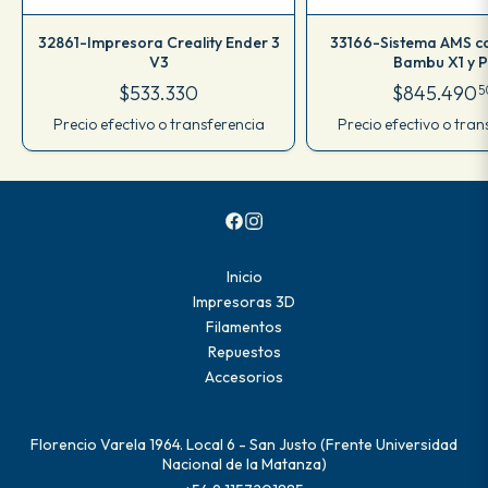
32861-Impresora Creality Ender 3
33166-Sistema AMS c
V3
Bambu X1 y P
$533.330
$845.490
5
Precio efectivo o transferencia
Precio efectivo o tran
Inicio
Impresoras 3D
Filamentos
Repuestos
Accesorios
Florencio Varela 1964. Local 6 - San Justo (Frente Universidad
Nacional de la Matanza)