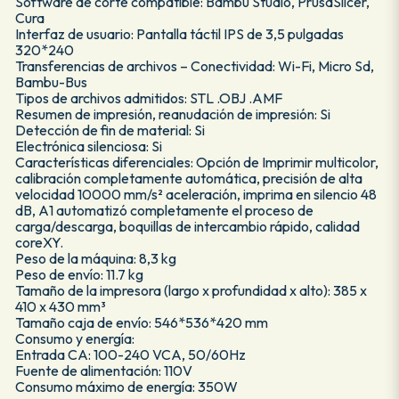
Software de corte compatible: Bambu Studio, PrusaSlicer,
Cura
Interfaz de usuario: Pantalla táctil IPS de 3,5 pulgadas
320*240
Transferencias de archivos – Conectividad: Wi-Fi, Micro Sd,
Bambu-Bus
Tipos de archivos admitidos: STL .OBJ .AMF
Resumen de impresión, reanudación de impresión: Si
Detección de fin de material: Si
Electrónica silenciosa: Si
Características diferenciales: Opción de Imprimir multicolor,
calibración completamente automática, precisión de alta
velocidad 10000 mm/s² aceleración, imprima en silencio 48
dB, A1 automatizó completamente el proceso de
carga/descarga, boquillas de intercambio rápido, calidad
coreXY.
Peso de la máquina: 8,3 kg
Peso de envío: 11.7 kg
Tamaño de la impresora (largo x profundidad x alto): 385 x
410 x 430 mm³
Tamaño caja de envío: 546*536*420 mm
Consumo y energía:
Entrada CA: 100-240 VCA, 50/60Hz
Fuente de alimentación: 110V
Consumo máximo de energía: 350W