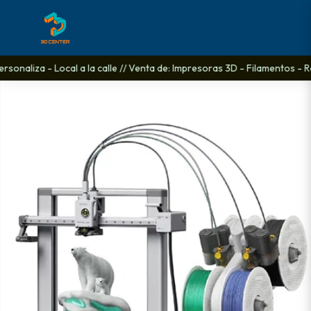
sonaliza - Local a la calle // Venta de: Impresoras 3D - Filamentos - R