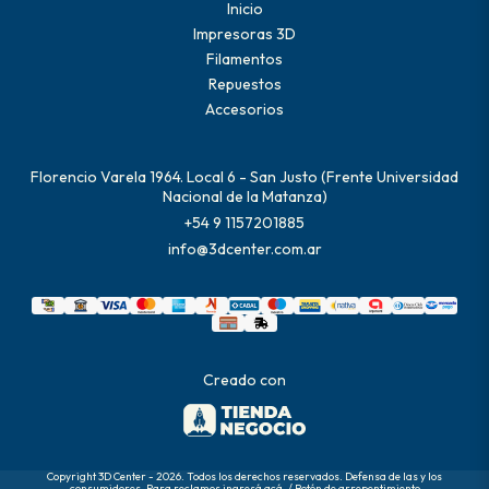
Inicio
Impresoras 3D
Filamentos
Repuestos
Accesorios
Florencio Varela 1964. Local 6 - San Justo (Frente Universidad
Nacional de la Matanza)
+54 9 1157201885
info@3dcenter.com.ar
Creado con
Copyright 3D Center - 2026. Todos los derechos reservados. Defensa de las y los
consumidores. Para reclamos
ingresá acá.
/
Botón de arrepentimiento