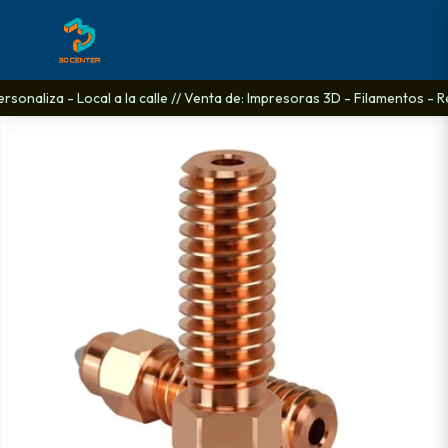
sonaliza - Local a la calle // Venta de: Impresoras 3D - Filamentos - R