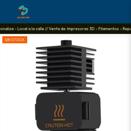
aliza - Local a la calle // Venta de: Impresoras 3D - Filamentos - Repu
SIN STOCK