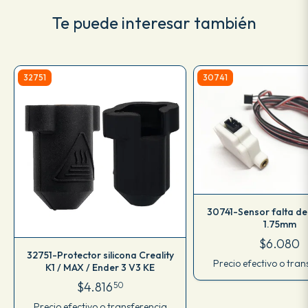
Te puede interesar también
32751
30741
30741-Sensor falta de
1.75mm
$6.080
32751-Protector silicona Creality
Precio efectivo o tran
K1 / MAX / Ender 3 V3 KE
$4.816
50
Precio efectivo o transferencia