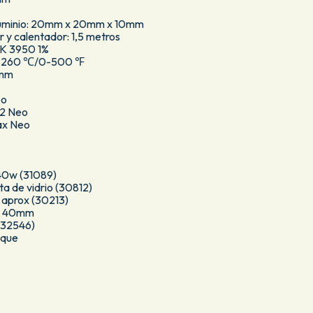
aluminio: 20mm x 20mm x 10mm
r y calentador: 1,5 metros
0K 3950 1%
 0-260 ℃/0-500 ℉
5mm
eo
V2 Neo
ax Neo
 40w (31089)
ta de vidrio (30812)
 aprox (30213)
M6 40mm
(32546)
oque