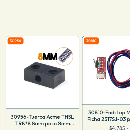
30956
30810
30810-Endstop M
30956-Tuerca Acme THSL
Ficha 2317SJ-03 
TR8*8 8mm paso 8mm
$4.785
15