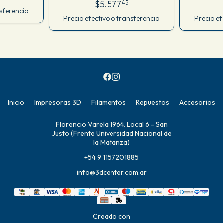
Mini
Mgn12 E
$5.577
45
nsferencia
Precio efectivo o transferencia
Precio ef
Inicio
Impresoras 3D
Filamentos
Repuestos
Accesorios
Florencio Varela 1964. Local 6 - San
Justo (Frente Universidad Nacional de
la Matanza)
+54 9 1157201885
info@3dcenter.com.ar
Creado con