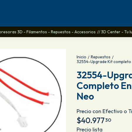
mpresoras 3D - Filamentos - Repuestos - Accesorios
// 3D Center - Tu lug
Inicio
Repuestos
/
/
32554-Upgrade Kit completo
32554-Upgra
Completo En
Neo
Precio con Efectivo o 
$40.977
30
Precio lista