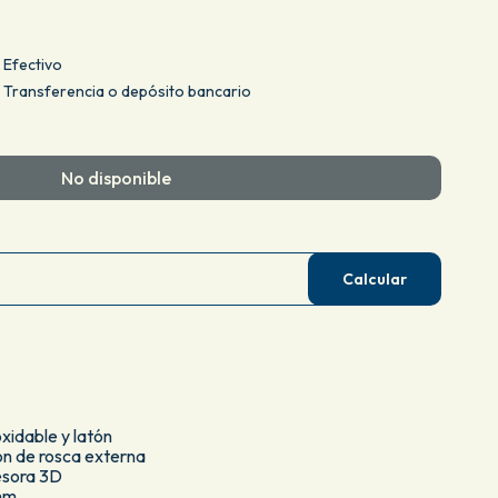
Efectivo
Transferencia o depósito bancario
No disponible
Calcular
oxidable y latón
ón de rosca externa
esora 3D
4mm