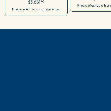
Cuadrada, material POM
$3.881
70
Precio efectivo o tra
Precio efectivo o transferencia