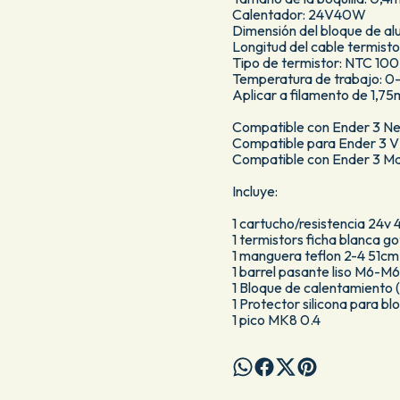
Calentador: 24V40W
Dimensión del bloque de 
Longitud del cable termisto
Tipo de termistor: NTC 10
Temperatura de trabajo:
Aplicar a filamento de 1,7
Compatible con Ender 3 N
Compatible para Ender 3 
Compatible con Ender 3 M
Incluye:
1 cartucho/resistencia 24v
1 termistors ficha blanca go
1 manguera teflon 2-4 51cm
1 barrel pasante liso M6-
1 Bloque de calentamiento 
1 Protector silicona para bl
1 pico MK8 0.4