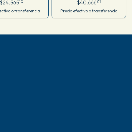
je X Ender3/cr10
Original
$24.565
$40.666
10
01
ectivo o transferencia
Precio efectivo o transferencia