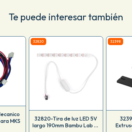
Te puede interesar también
32820
32398
ecanico
32820-Tira de luz LED 5V
3239
para MKS
largo 190mm Bambu Lab A1
Extrus