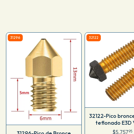
31296
32122
32122-Pico bronc
teflonado E3D 
$5.757
95
31296-Pico de Bronce