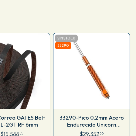
SIN STOCK
33290
orrea GATES Belt
33290-Pico 0.2mm Acero
LL-2GT RF 6mm
Endurecido Unicorn
Creality HI / K2 Plus
$15.588
$29.352
55
36