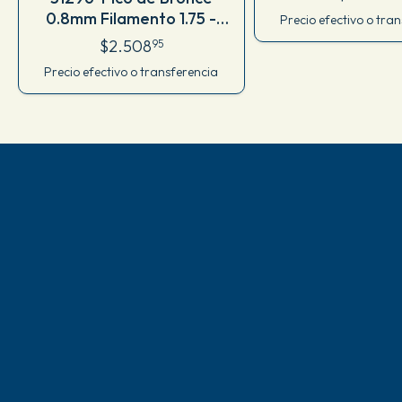
0.8mm Filamento 1.75 -
Precio efectivo o tra
nozzle hotend tipo Mk8 y
$2.508
95
similares
Precio efectivo o transferencia