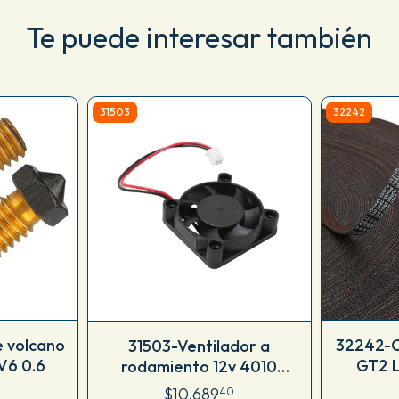
Te puede interesar también
31503
32242
e volcano
32242-C
31503-Ventilador a
V6 0.6
GT2 
rodamiento 12v 4010
(40x40x10mm)
$10.689
40