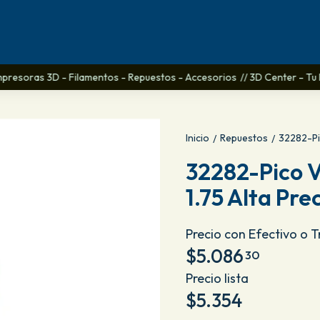
Impresoras 3D - Filamentos - Repuestos - Accesorios
// 3D Center - Tu lu
Inicio
Repuestos
32282-Pic
/
/
32282-Pico V
1.75 Alta Pre
Precio con Efectivo o 
$5.086
30
Precio lista
$5.354