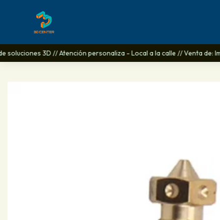
e soluciones 3D // Atención personaliza - Local a la calle // Venta de: 