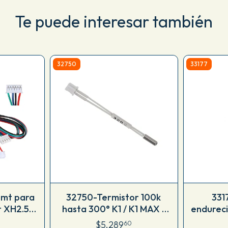
Te puede interesar también
32750
33177
5mt para
32750-Termistor 100k
331
r XH2.54
hasta 300° K1 / K1 MAX /
endurec
erparts
Ender 3 V3 KE
$5.289
60