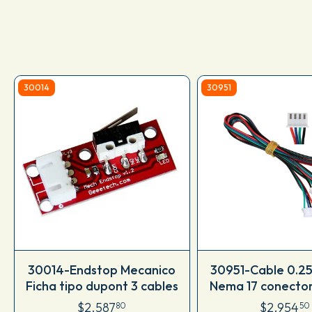
30014
30951
30014-Endstop Mecanico
30951-Cable 0.2
Ficha tipo dupont 3 cables
Nema 17 conecto
compatible Mak
$2.587
$2.954
80
50