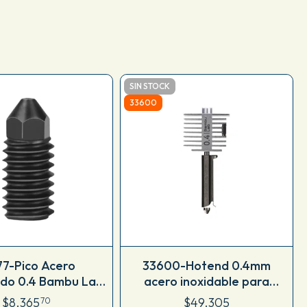
SIN STOCK
33600
77-Pico Acero
33600-Hotend 0.4mm
ido 0.4 Bambu Lab
acero inoxidable para
A1 / A1 mini
Bambu Lab A1 Serie
$8.365
$49.305
70