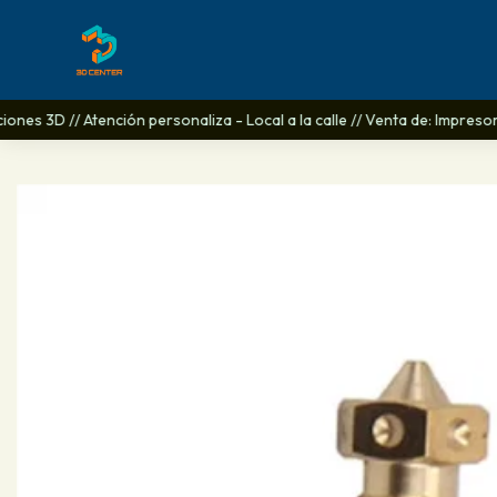
iones 3D // Atención personaliza - Local a la calle // Venta de: Impreso