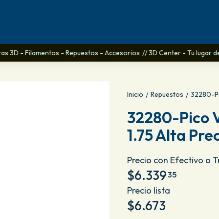
ras 3D - Filamentos - Repuestos - Accesorios
// 3D Center - Tu lugar de 
Inicio
Repuestos
32280-Pi
/
/
32280-Pico V
1.75 Alta Pre
Precio con Efectivo o 
$6.339
35
Precio lista
$6.673