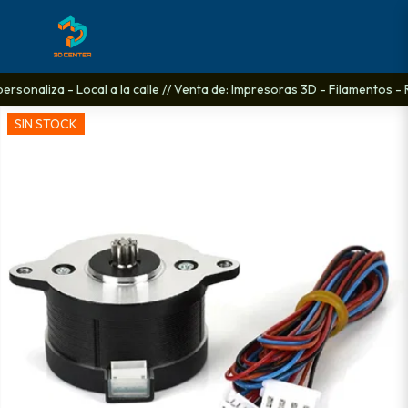
ersonaliza - Local a la calle // Venta de: Impresoras 3D - Filamentos - 
SIN STOCK