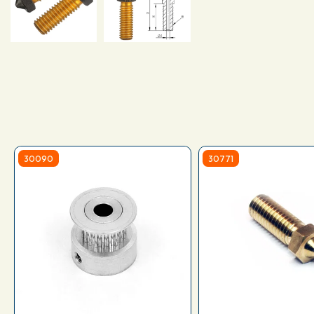
30090
30771