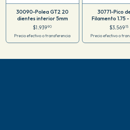
30090-Polea GT2 20
30771-Pico d
dientes interior 5mm
Filamento 1.75 -
hotend Volc
$1.939
$3.569
90
15
Precio efectivo o transferencia
Precio efectivo o tra