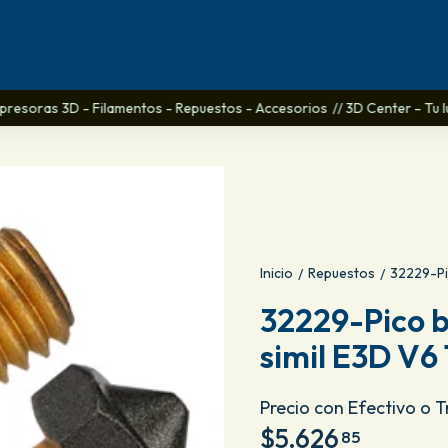
mpresoras 3D - Filamentos - Repuestos - Accesorios
// 3D Center - Tu lug
Inicio
Repuestos
32229-Pi
/
/
32229-Pico b
simil E3D V6
Precio con Efectivo o 
$5.626
85