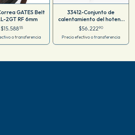
orrea GATES Belt
33412-Conjunto de
LL-2GT RF 6mm
calentamiento del hotend
para Bambu Lab A1 mini,A1
$15.588
$56.222
55
90
Original
ectivo o transferencia
Precio efectivo o transferencia