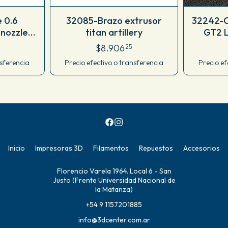
e 0.6
32085-Brazo extrusor
32242-C
 nozzle
titan artillery
GT2 
ano
$8.906
25
nsferencia
Precio efectivo o transferencia
Precio ef
Inicio
Impresoras 3D
Filamentos
Repuestos
Accesorios
Florencio Varela 1964. Local 6 - San
Justo (Frente Universidad Nacional de
la Matanza)
+54 9 1157201885
info@3dcenter.com.ar