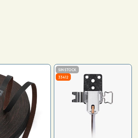
SIN STOCK
33412