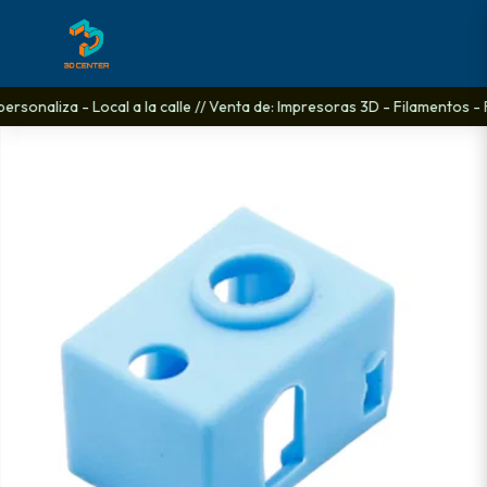
ersonaliza - Local a la calle // Venta de: Impresoras 3D - Filamentos - 