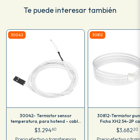
Te puede interesar también
30042
30812
30042- Termistor sensor
30812-Termistor pun
temperatura, para hotend - cable
Ficha XH2.54-2P ca
1mt
$3.294
$3.682
60
20
Precio efectivo o transferencia
Precio efectivo o tran