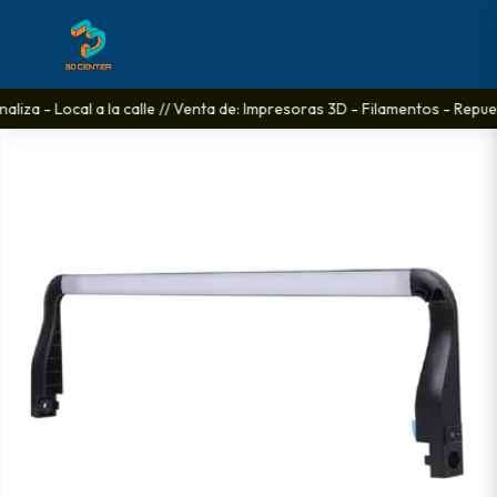
liza - Local a la calle // Venta de: Impresoras 3D - Filamentos - Repues