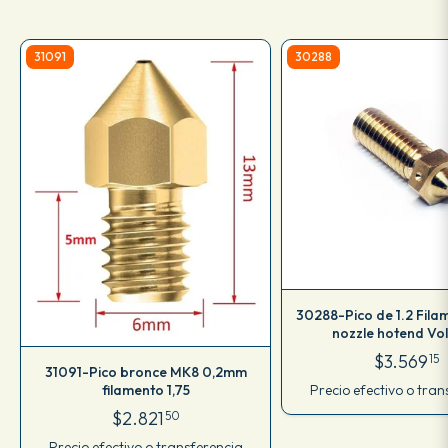
31091
30288
30288-Pico de 1.2 Filam
nozzle hotend Vo
$3.569
15
31091-Pico bronce MK8 0,2mm
Precio efectivo o tran
filamento 1,75
$2.821
50
Precio efectivo o transferencia