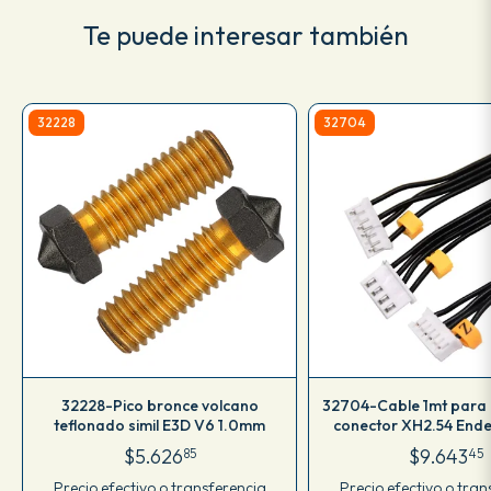
Te puede interesar también
32228
32704
32228-Pico bronce volcano
32704-Cable 1mt para 
teflonado simil E3D V6 1.0mm
conector XH2.54 End
$5.626
$9.643
85
45
Precio efectivo o transferencia
Precio efectivo o tran