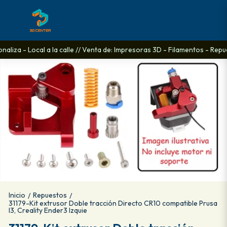
aliza - Local a la calle // Venta de: Impresoras 3D - Filamentos - Repue
Inicio
Repuestos
/
/
31179-Kit extrusor Doble tracción Directo CR10 compatible Prusa
I3, Creality Ender3 Izquie