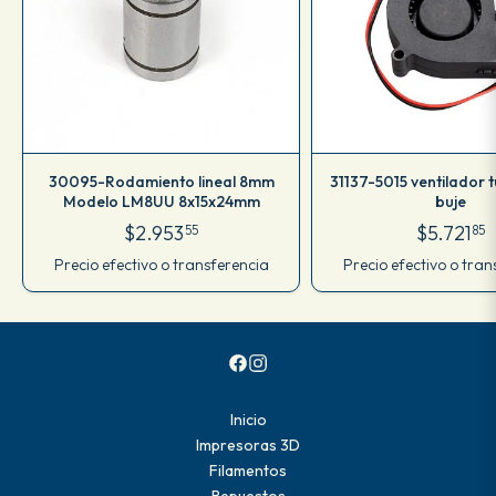
30095-Rodamiento lineal 8mm
31137-5015 ventilador 
Modelo LM8UU 8x15x24mm
buje
$2.953
$5.721
55
85
Precio efectivo o transferencia
Precio efectivo o tran
Inicio
Impresoras 3D
Filamentos
Repuestos