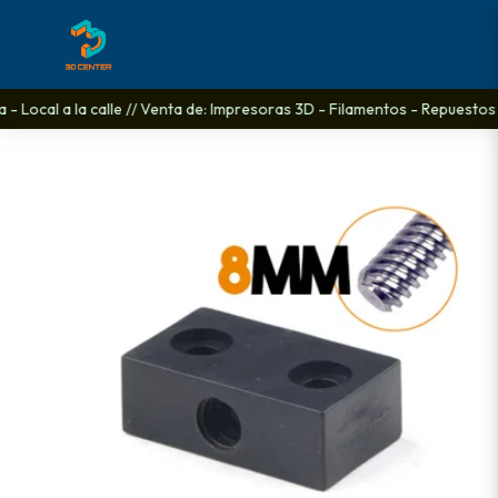
- Local a la calle // Venta de: Impresoras 3D - Filamentos - Repuestos 