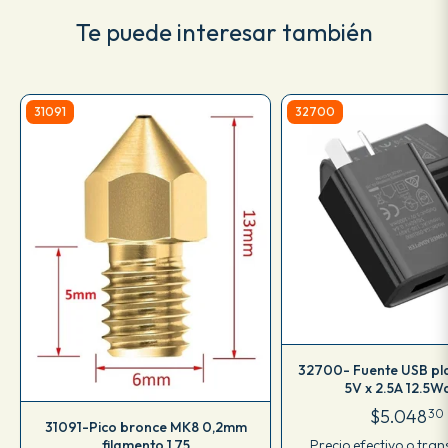
Te puede interesar también
31091
32700
32700- Fuente USB pl
5V x 2.5A 12.5W
$5.048
30
31091-Pico bronce MK8 0,2mm
Precio efectivo o tran
filamento 1,75