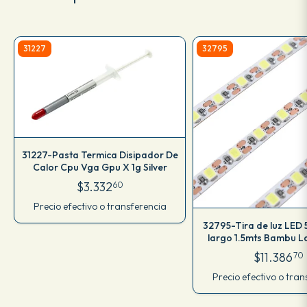
31227
32795
31227-Pasta Termica Disipador De
Calor Cpu Vga Gpu X 1g Silver
$3.332
60
Precio efectivo o transferencia
32795-Tira de luz LED 
largo 1.5mts Bambu L
$11.386
70
Precio efectivo o tran