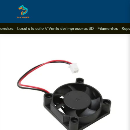
naliza - Local a la calle // Venta de: Impresoras 3D - Filamentos - Repu