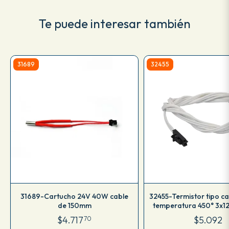
Te puede interesar también
31689
32455
31689-Cartucho 24V 40W cable
32455-Termistor tipo ca
de 150mm
temperatura 450° 3x1
1mt MK3S
$4.717
$5.092
70